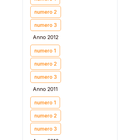
numero 2
numero 3
Anno 2012
numero 1
numero 2
numero 3
Anno 2011
numero 1
numero 2
numero 3