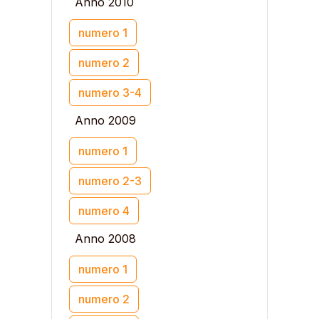
Anno 2010
numero 1
numero 2
numero 3-4
Anno 2009
numero 1
numero 2-3
numero 4
Anno 2008
numero 1
numero 2