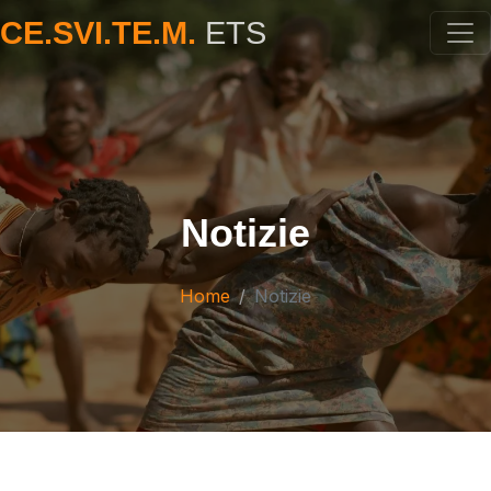
CE.SVI.TE.M.
ETS
Notizie
Home
Notizie