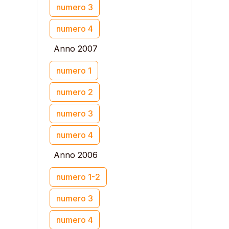
numero 3
numero 4
Anno 2007
numero 1
numero 2
numero 3
numero 4
Anno 2006
numero 1-2
numero 3
numero 4