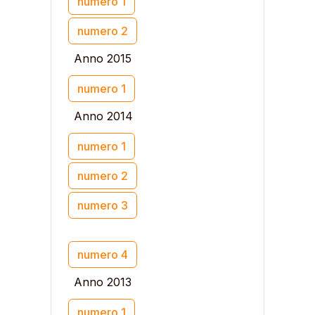
numero 1
numero 2
Anno 2015
numero 1
Anno 2014
numero 1
numero 2
numero 3
numero 4
Anno 2013
numero 1