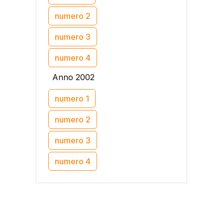
numero 2
numero 3
numero 4
Anno 2002
numero 1
numero 2
numero 3
numero 4