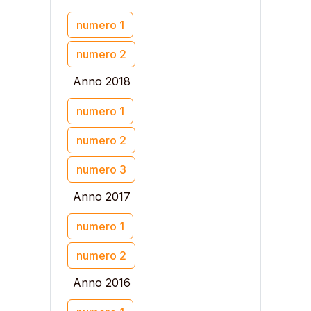
numero 1
numero 2
Anno 2018
numero 1
numero 2
numero 3
Anno 2017
numero 1
numero 2
Anno 2016