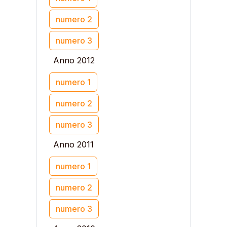
numero 2
numero 3
Anno 2012
numero 1
numero 2
numero 3
Anno 2011
numero 1
numero 2
numero 3