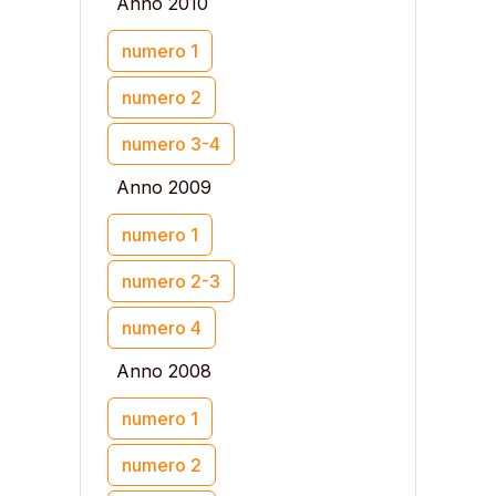
Anno 2010
numero 1
numero 2
numero 3-4
Anno 2009
numero 1
numero 2-3
numero 4
Anno 2008
numero 1
numero 2