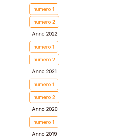
numero 1
numero 2
Anno 2022
numero 1
numero 2
Anno 2021
numero 1
numero 2
Anno 2020
numero 1
Anno 2019