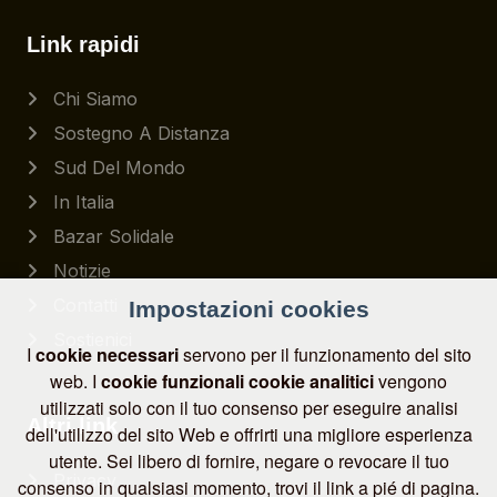
Link rapidi
Chi Siamo
Sostegno A Distanza
Sud Del Mondo
In Italia
Bazar Solidale
Notizie
Contatti
Impostazioni cookies
Sostienici
I
cookie necessari
servono per il funzionamento del sito
web. I
cookie funzionali
cookie analitici
vengono
utilizzati solo con il tuo consenso per eseguire analisi
Altri link
dell'utilizzo del sito Web e offrirti una migliore esperienza
utente. Sei libero di fornire, negare o revocare il tuo
Privacy
consenso in qualsiasi momento, trovi il link a pié di pagina.