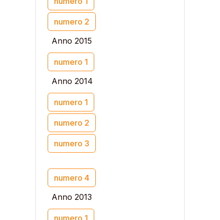
numero 1
numero 2
Anno 2015
numero 1
Anno 2014
numero 1
numero 2
numero 3
numero 4
Anno 2013
numero 1