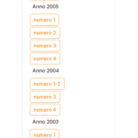
Anno 2005
numero 1
numero 2
numero 3
numero 4
Anno 2004
numero 1-2
numero 3
numero 4
Anno 2003
numero 1