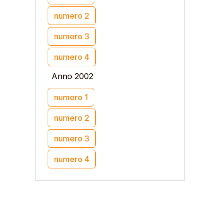
numero 2
numero 3
numero 4
Anno 2002
numero 1
numero 2
numero 3
numero 4