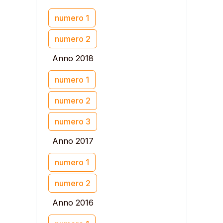
numero 1
numero 2
Anno 2018
numero 1
numero 2
numero 3
Anno 2017
numero 1
numero 2
Anno 2016