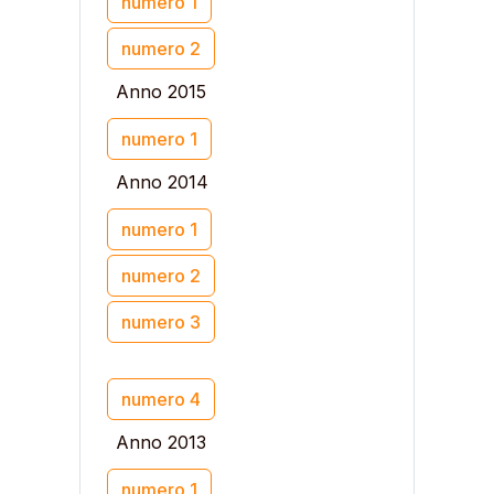
numero 1
numero 2
Anno 2015
numero 1
Anno 2014
numero 1
numero 2
numero 3
numero 4
Anno 2013
numero 1