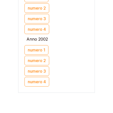
numero 2
numero 3
numero 4
Anno 2002
numero 1
numero 2
numero 3
numero 4