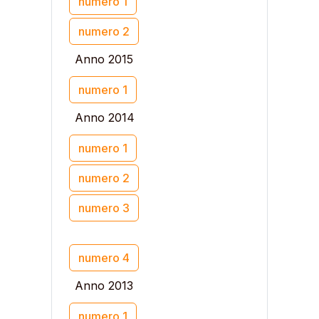
numero 1
numero 2
Anno 2015
numero 1
Anno 2014
numero 1
numero 2
numero 3
numero 4
Anno 2013
numero 1