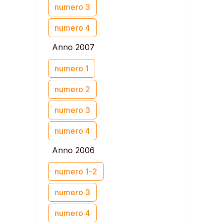
numero 3
numero 4
Anno 2007
numero 1
numero 2
numero 3
numero 4
Anno 2006
numero 1-2
numero 3
numero 4