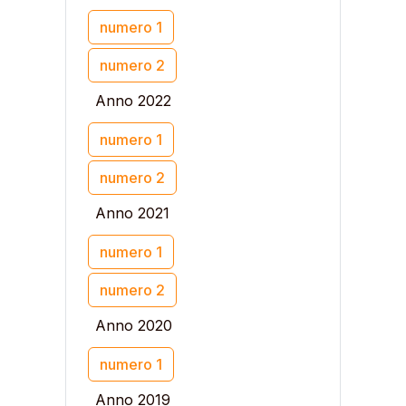
numero 1
numero 2
Anno 2022
numero 1
numero 2
Anno 2021
numero 1
numero 2
Anno 2020
numero 1
Anno 2019