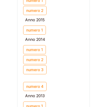
numero 1
numero 2
Anno 2015
numero 1
Anno 2014
numero 1
numero 2
numero 3
numero 4
Anno 2013
numero 1