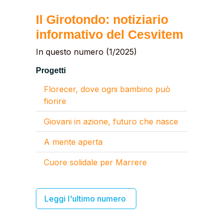
Il Girotondo: notiziario
informativo del Cesvitem
In questo numero (1/2025)
Progetti
Florecer, dove ogni bambino può
fiorire
Giovani in azione, futuro che nasce
A mente aperta
Cuore solidale per Marrere
Leggi l'ultimo numero