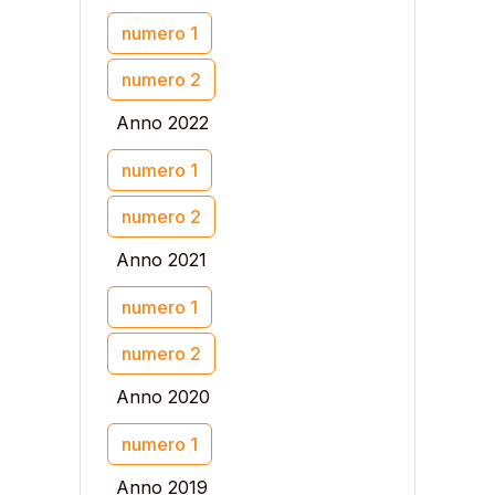
numero 1
numero 2
Anno 2022
numero 1
numero 2
Anno 2021
numero 1
numero 2
Anno 2020
numero 1
Anno 2019