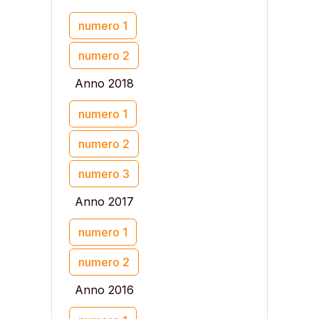
numero 1
numero 2
Anno 2018
numero 1
numero 2
numero 3
Anno 2017
numero 1
numero 2
Anno 2016