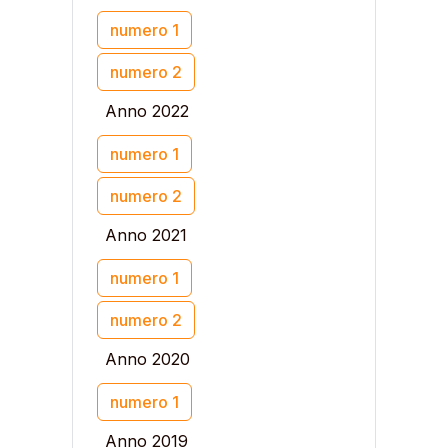
numero 1
numero 2
Anno 2022
numero 1
numero 2
Anno 2021
numero 1
numero 2
Anno 2020
numero 1
Anno 2019