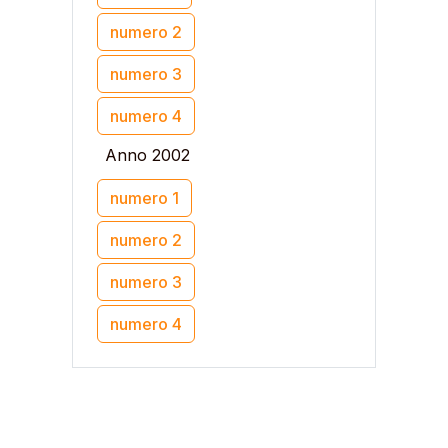
numero 2
numero 3
numero 4
Anno 2002
numero 1
numero 2
numero 3
numero 4