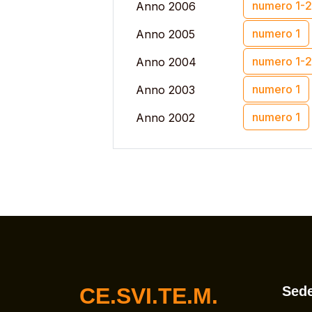
numero 1-
Anno 2006
numero 1
Anno 2005
numero 1-
Anno 2004
numero 1
Anno 2003
numero 1
Anno 2002
CE.SVI.TE.M.
Sed