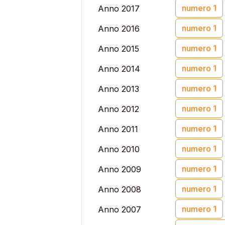
numero 1
Anno 2017
numero 1
Anno 2016
numero 1
Anno 2015
numero 1
Anno 2014
numero 1
Anno 2013
numero 1
Anno 2012
numero 1
Anno 2011
numero 1
Anno 2010
numero 1
Anno 2009
numero 1
Anno 2008
numero 1
Anno 2007