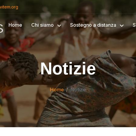
vitem.org
S
Home
Chi siamo
Sostegno a distanza
S
Notizie
Home
Notizie