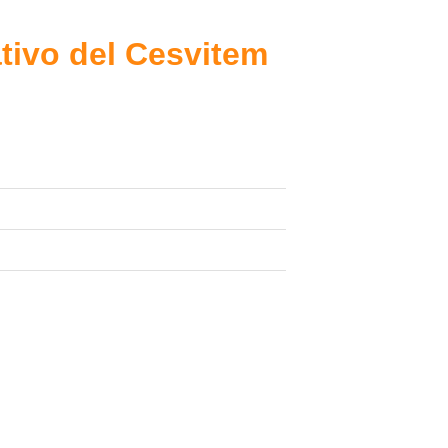
ativo del Cesvitem