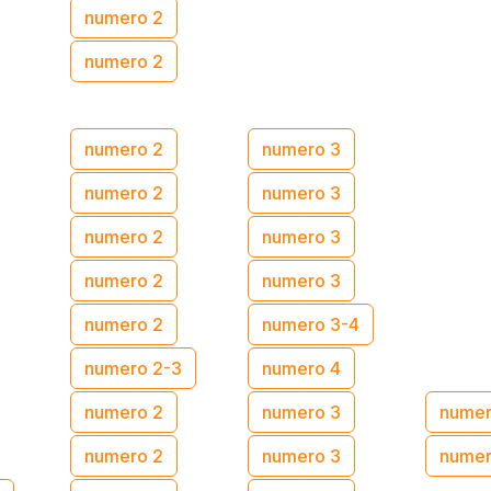
numero 2
numero 2
numero 2
numero 3
numero 2
numero 3
numero 2
numero 3
numero 2
numero 3
numero 2
numero 3-4
numero 2-3
numero 4
numero 2
numero 3
numer
numero 2
numero 3
numer