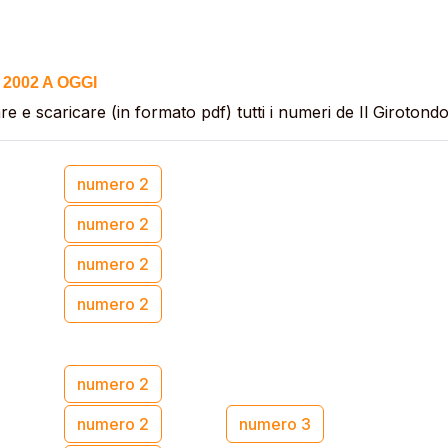
 2002 A OGGI
e e scaricare (in formato pdf) tutti i numeri de Il Girotondo
numero 2
numero 2
numero 2
numero 2
numero 2
numero 2
numero 3