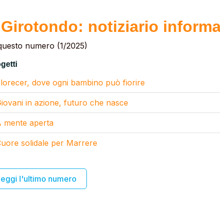
l Girotondo: notiziario inform
questo numero (1/2025)
getti
lorecer, dove ogni bambino può fiorire
iovani in azione, futuro che nasce
 mente aperta
uore solidale per Marrere
eggi l'ultimo numero