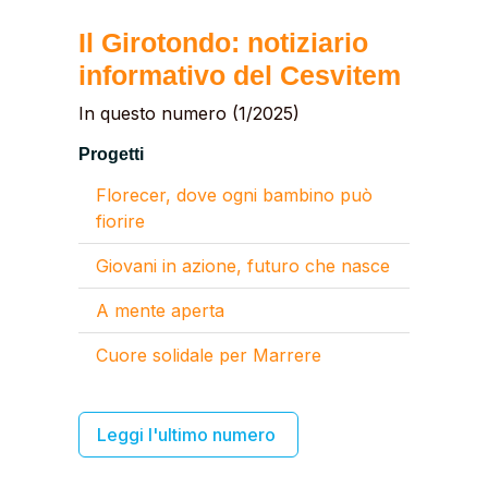
Il Girotondo: notiziario
informativo del Cesvitem
In questo numero (1/2025)
Progetti
Florecer, dove ogni bambino può
fiorire
Giovani in azione, futuro che nasce
A mente aperta
Cuore solidale per Marrere
Leggi l'ultimo numero