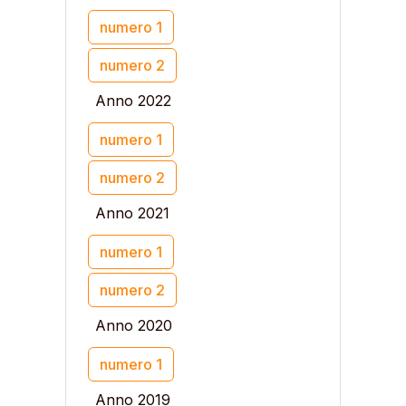
numero 1
numero 2
Anno 2022
numero 1
numero 2
Anno 2021
numero 1
numero 2
Anno 2020
numero 1
Anno 2019