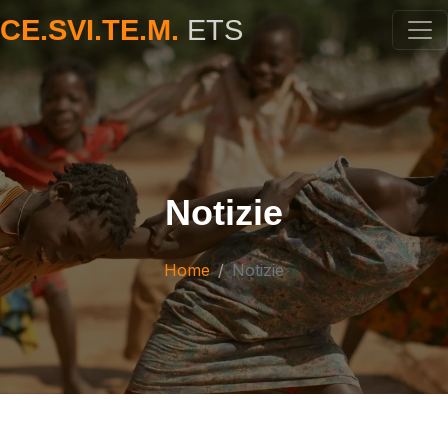
CE.SVI.TE.M.
ETS
Notizie
Home
Notizie