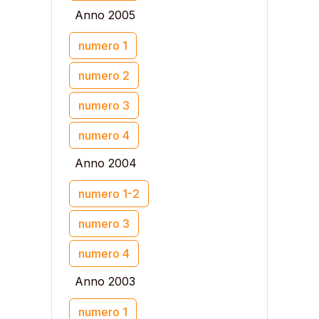
Anno 2005
numero 1
numero 2
numero 3
numero 4
Anno 2004
numero 1-2
numero 3
numero 4
Anno 2003
numero 1