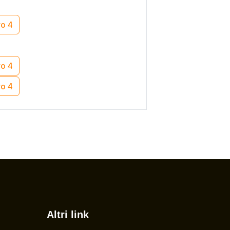
o 4
o 4
o 4
Altri link