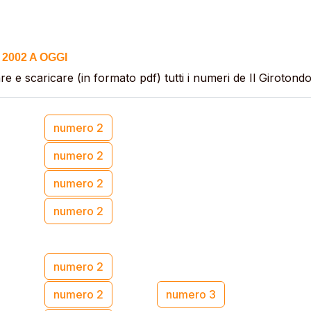
 2002 A OGGI
e e scaricare (in formato pdf) tutti i numeri de Il Girotondo
numero 2
numero 2
numero 2
numero 2
numero 2
numero 2
numero 3