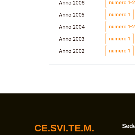
numero 1-
Anno 2006
numero 1
Anno 2005
numero 1-
Anno 2004
numero 1
Anno 2003
numero 1
Anno 2002
CE.SVI.TE.M.
Sed