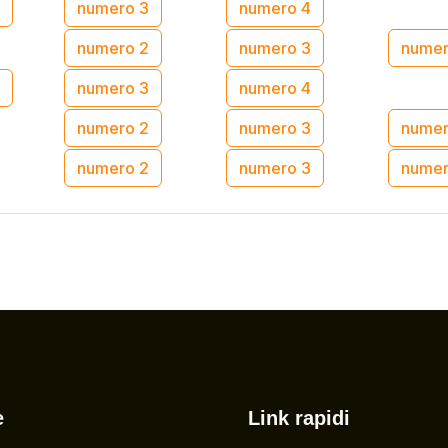
2
numero 3
numero 4
numero 2
numero 3
numer
2
numero 3
numero 4
numero 2
numero 3
numer
numero 2
numero 3
numer
e
Link rapidi