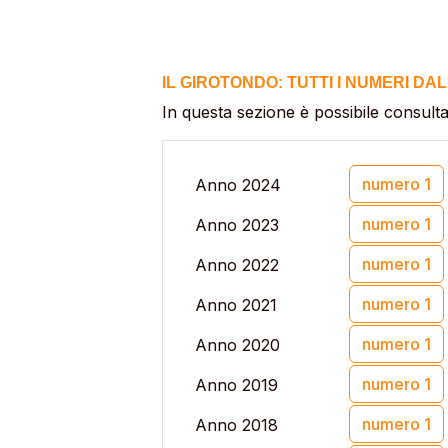
IL GIROTONDO: TUTTI I NUMERI DAL
In questa sezione è possibile consultar
numero 1
Anno 2024
numero 1
Anno 2023
numero 1
Anno 2022
numero 1
Anno 2021
numero 1
Anno 2020
numero 1
Anno 2019
numero 1
Anno 2018