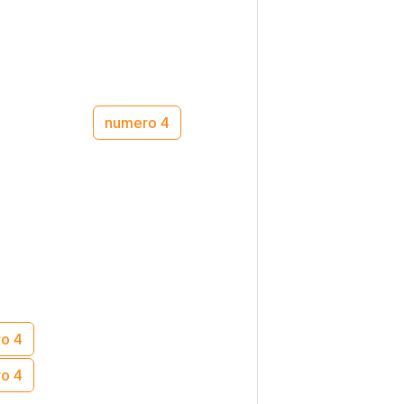
numero 4
o 4
o 4