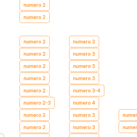
numero 2
numero 2
numero 2
numero 3
numero 2
numero 3
numero 2
numero 3
numero 2
numero 3
numero 2
numero 3-4
numero 2-3
numero 4
numero 2
numero 3
numer
numero 2
numero 3
numer