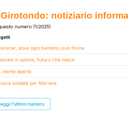
l Girotondo: notiziario inform
questo numero (1/2025)
getti
lorecer, dove ogni bambino può fiorire
iovani in azione, futuro che nasce
 mente aperta
uore solidale per Marrere
eggi l'ultimo numero