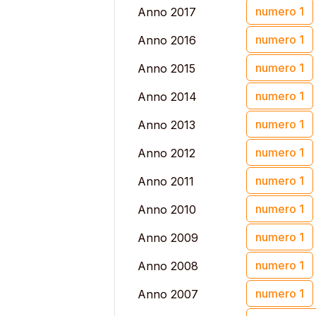
numero 1
Anno 2017
numero 1
Anno 2016
numero 1
Anno 2015
numero 1
Anno 2014
numero 1
Anno 2013
numero 1
Anno 2012
numero 1
Anno 2011
numero 1
Anno 2010
numero 1
Anno 2009
numero 1
Anno 2008
numero 1
Anno 2007