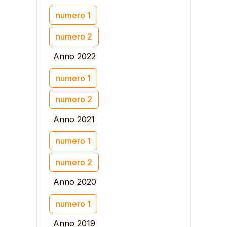
numero 1
numero 2
Anno 2022
numero 1
numero 2
Anno 2021
numero 1
numero 2
Anno 2020
numero 1
Anno 2019