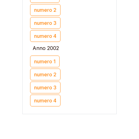
numero 2
numero 3
numero 4
Anno 2002
numero 1
numero 2
numero 3
numero 4