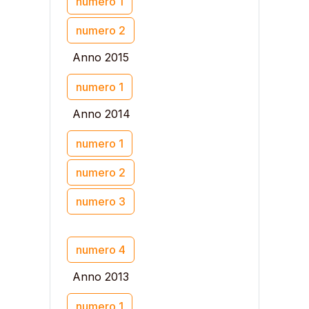
numero 1
numero 2
Anno 2015
numero 1
Anno 2014
numero 1
numero 2
numero 3
numero 4
Anno 2013
numero 1