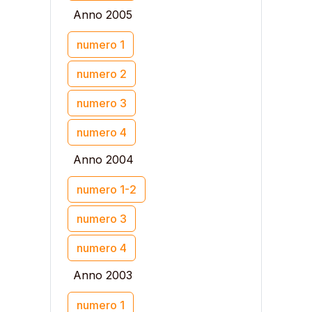
Anno 2005
numero 1
numero 2
numero 3
numero 4
Anno 2004
numero 1-2
numero 3
numero 4
Anno 2003
numero 1